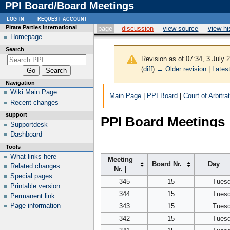
PPI Board/Board Meetings
log in
request account
Pirate Parties International
page
discussion
view source
view hi
Homepage
Search
Revision as of 07:34, 3 July
(
diff
)
← Older revision
|
Latest
Navigation
Wiki Main Page
Main Page
|
PPI Board
|
Court of Arbitra
Recent changes
support
PPI Board Meetings
Supportdesk
Dashboard
Tools
What links here
Meeting
Board Nr.
Day
Related changes
Nr. |
Special pages
345
15
Tues
Printable version
344
15
Tues
Permanent link
Page information
343
15
Tues
342
15
Tues