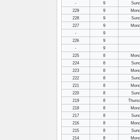
-
9
Sun
229
9
Mon
228
9
Sun
227
9
Mon
-
9
226
9
-
9
225
8
Mon
224
8
Sun
223
8
Mon
222
8
Sun
221
8
Mon
220
8
Sun
219
8
Thurs
218
8
Mon
217
8
Sun
216
8
Mon
215
8
Sun
214
8
Mon