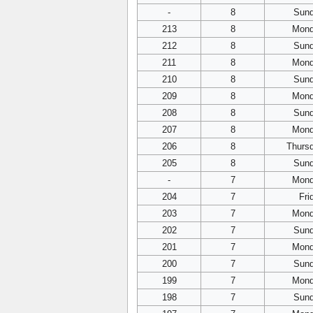
-
8
Sun
213
8
Mon
212
8
Sun
211
8
Mon
210
8
Sun
209
8
Mon
208
8
Sun
207
8
Mon
206
8
Thurs
205
8
Sun
-
7
Mon
204
7
Fri
203
7
Mon
202
7
Sun
201
7
Mon
200
7
Sun
199
7
Mon
198
7
Sun