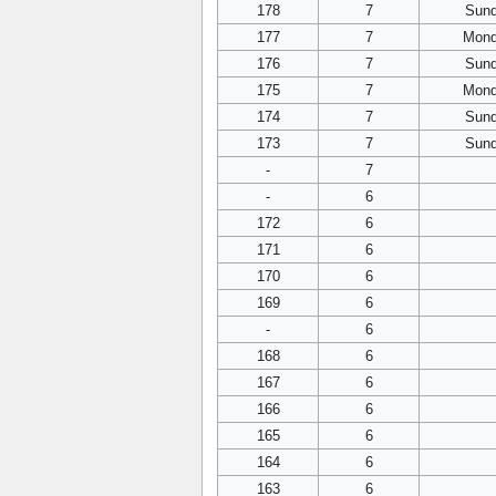
178
7
Sun
177
7
Mon
176
7
Sun
175
7
Mon
174
7
Sun
173
7
Sun
-
7
-
6
172
6
171
6
170
6
169
6
-
6
168
6
167
6
166
6
165
6
164
6
163
6