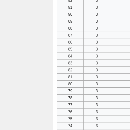
92
3
91
3
90
3
89
3
88
3
87
3
86
3
85
3
84
3
83
3
82
3
81
3
80
3
79
3
78
3
77
3
76
3
75
3
74
3