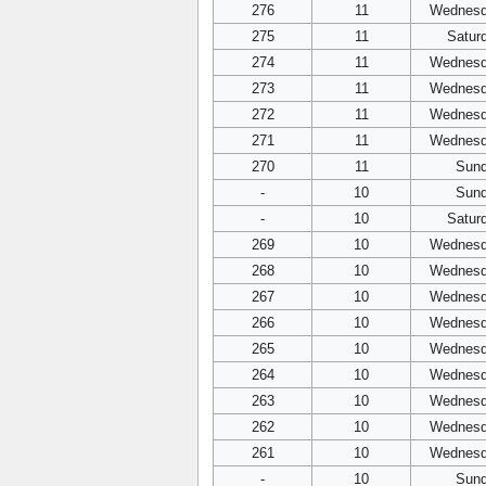
276
11
Wednes
275
11
Satur
274
11
Wednes
273
11
Wednes
272
11
Wednes
271
11
Wednes
270
11
Sun
-
10
Sun
-
10
Satur
269
10
Wednes
268
10
Wednes
267
10
Wednes
266
10
Wednes
265
10
Wednes
264
10
Wednes
263
10
Wednes
262
10
Wednes
261
10
Wednes
-
10
Sun